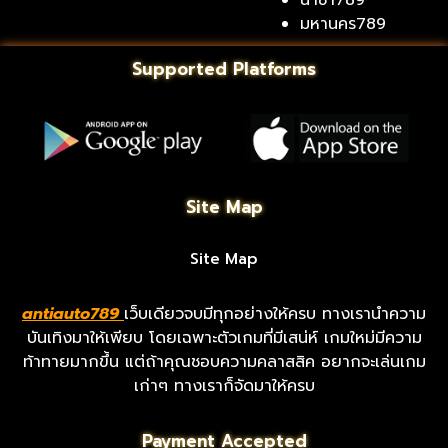
นาซ่า789
มหานคร789
Supported Platforms
Site Map
Site Map
antiauto789
เว็บเดียวจบมีทุกอย่างให้ครบ ทางเรานำความ
บันเทิงมาให้เพียบ โดยเฉพาะตัวเกมที่มีเสน่ห์ เกมใหม่มีความ
ท้าทายมากขึ้น แต่ถ้าคุณชอบความคลาสสิค อยากจะเล่นเกม
เก่าๆ ทางเราก็จัดมาให้ครบ
Payment Accepted